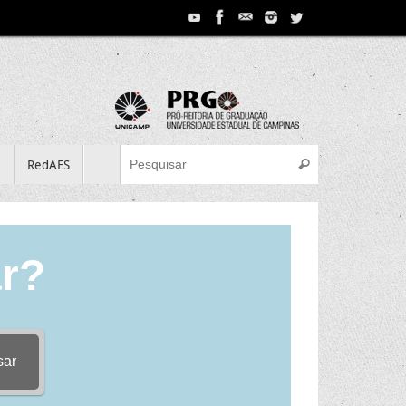
Search for:
e
RedAES
Pesquisar
r?
sar