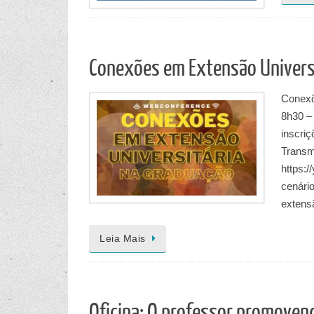
Conexões em Extensão Univers
Conexõ
8h30 – 
inscri
Transm
https:/
cenári
exten
Leia Mais
Oficina: O professor promoven