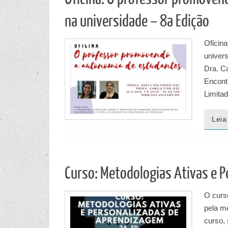
na universidade – 8a Edição
Oficin
univers
Dra. C
Encontr
Limita
Leia
Curso: Metodologias Ativas e P
O curs
pela m
curso,