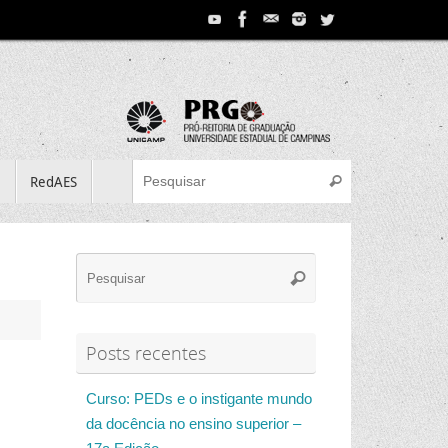
Search for:
e
RedAES
Pesquisar
Search
Pesquisar
for:
Posts recentes
Curso: PEDs e o instigante mundo
da docência no ensino superior –