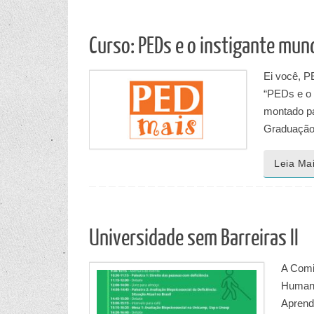
Curso: PEDs e o instigante mun
Ei você, P
“PEDs e o 
montado pa
Graduação
Leia Ma
Universidade sem Barreiras II
A Comi
Humano
Aprend