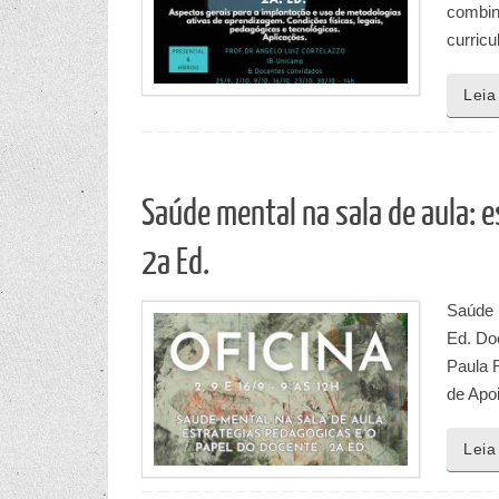
combin
curric
Leia
Saúde mental na sala de aula: 
2a Ed.
Saúde m
Ed. Do
Paula R
de Apo
Leia