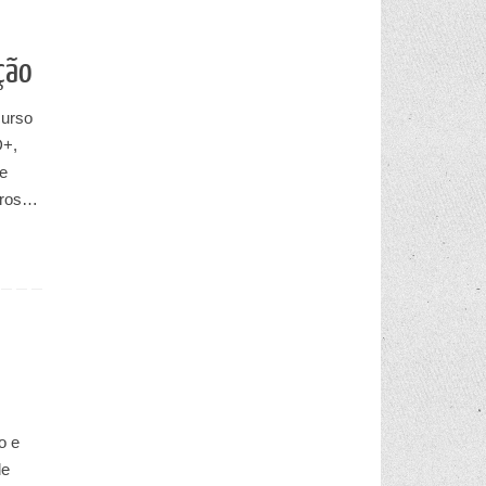
ção
curso
D+,
e
tros…
o e
de