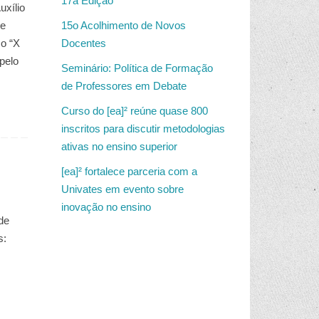
17a Edição
xílio
de
15o Acolhimento de Novos
 o “X
Docentes
pelo
Seminário: Política de Formação
de Professores em Debate
Curso do [ea]² reúne quase 800
inscritos para discutir metodologias
ativas no ensino superior
[ea]² fortalece parceria com a
Univates em evento sobre
inovação no ensino
de
s: