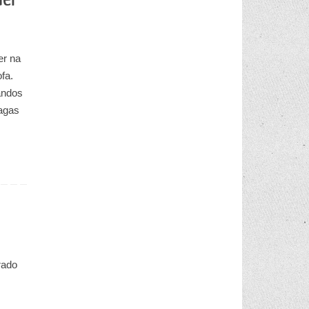
er na
fa.
andos
Vagas
rado