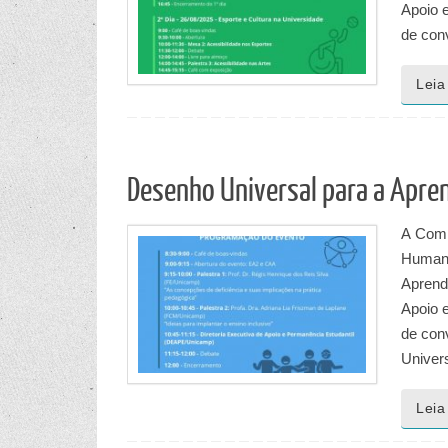
Apoio 
de con
Leia
Desenho Universal para a Apr
A Comi
Humano
Aprend
Apoio 
de con
Univer
Leia