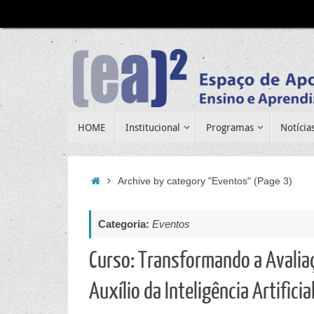
Pular
para
conteúdo
Pular
HOME
Institucional
Programas
Notícia
para
conteúdo
Home
Archive by category "Eventos"
(Page 3)
Categoria:
Eventos
Curso: Transformando a Avali
Auxílio da Inteligência Artificia