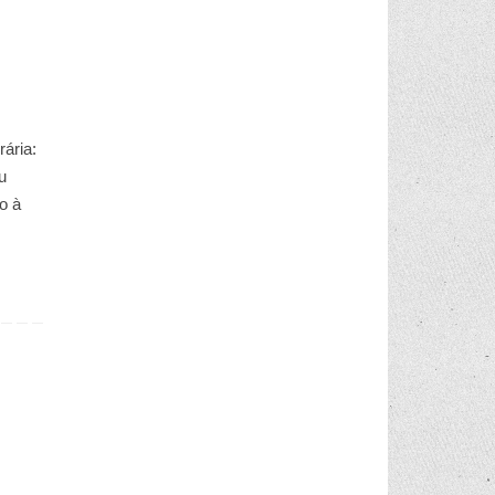
ária:
u
o à