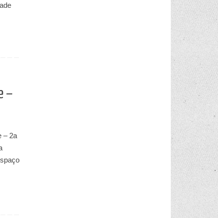
dade
e –
e – 2a
a
Espaço