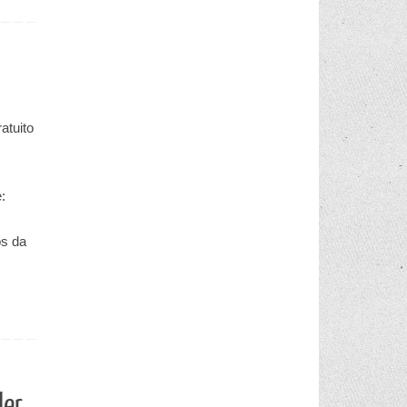
atuito
:
os da
der