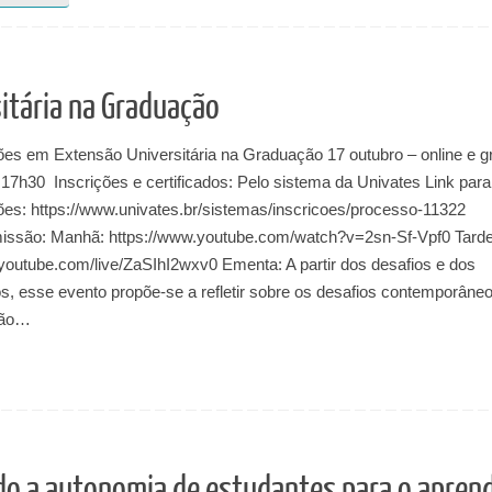
itária na Graduação
es em Extensão Universitária na Graduação 17 outubro – online e gr
17h30 Inscrições e certificados: Pelo sistema da Univates Link para
ções: https://www.univates.br/sistemas/inscricoes/processo-11322
issão: Manhã: https://www.youtube.com/watch?v=2sn-Sf-Vpf0 Tarde
/youtube.com/live/ZaSIhI2wxv0 Ementa: A partir dos desafios e dos
os, esse evento propõe-se a refletir sobre os desafios contemporâne
são…
do a autonomia de estudantes para o apren