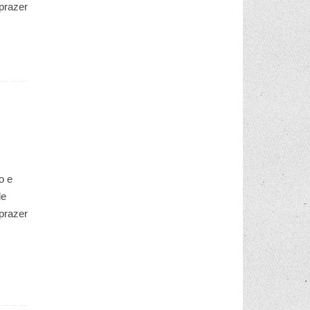
prazer
o e
de
prazer