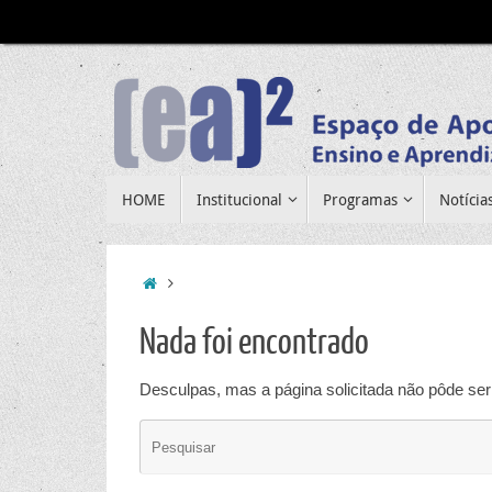
Pular
para
conteúdo
Pular
HOME
Institucional
Programas
Notícia
para
conteúdo
Home
Nada foi encontrado
Desculpas, mas a página solicitada não pôde ser 