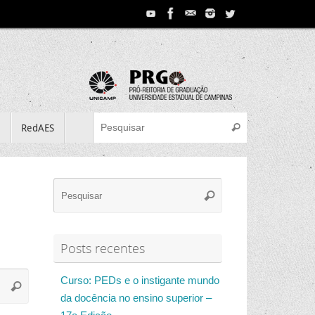
Search for:
e
RedAES
Pesquisar
Search
Pesquisar
for:
Posts recentes
Search
Curso: PEDs e o instigante mundo
Pesquisar
for:
da docência no ensino superior –