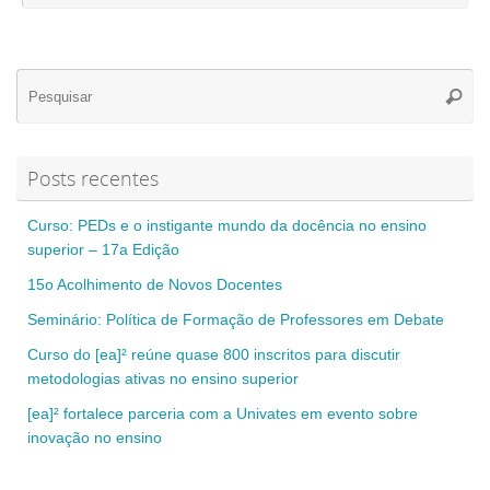
Se
Pesqui
for
Posts recentes
Curso: PEDs e o instigante mundo da docência no ensino
superior – 17a Edição
15o Acolhimento de Novos Docentes
Seminário: Política de Formação de Professores em Debate
Curso do [ea]² reúne quase 800 inscritos para discutir
metodologias ativas no ensino superior
[ea]² fortalece parceria com a Univates em evento sobre
inovação no ensino