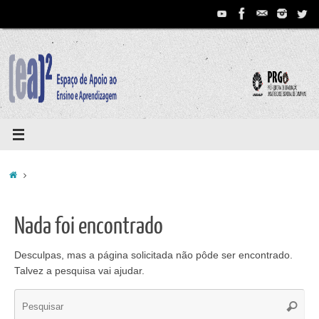
Pular
para
conteúdo
Home
Nada foi encontrado
Desculpas, mas a página solicitada não pôde ser encontrado.
Talvez a pesquisa vai ajudar.
Se
Pesqui
for: