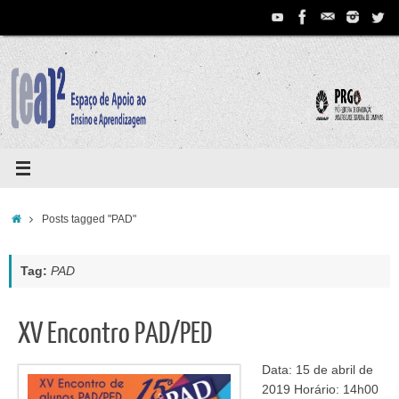
Pular
para
conteúdo
Home
Posts tagged "PAD"
Tag:
PAD
XV Encontro PAD/PED
Data: 15 de abril de
2019 Horário: 14h00