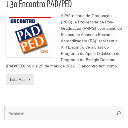
13o Encontro PAD/PED
A Pró-reitoria de Graduação
(PRG), a Pró-reitoria de Pós-
Graduação (PRPG) com apoio do
Espaço de Apoio ao Ensino e
Aprendizagem (EA)² realizam o
XIII Encontro de alunos do
Programa de Apoio Didático e do
Programa de Estágio Docente
(PAD/PED) no dia 25 de maio de 2016. O encontro tem como…
Leia Mais
Se
Pesqui
for