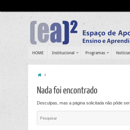
Pular
para
conteúdo
Pular
HOME
Institucional
Programas
Notícia
para
conteúdo
Home
Nada foi encontrado
Desculpas, mas a página solicitada não pôde ser 