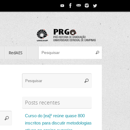
Search for:
e
RedAES
Pesquisar
Search
Pesquisar
for:
Posts recentes
Search
Curso do [ea]² reúne quase 800
Pesquisar
for:
inscritos para discutir metodologias