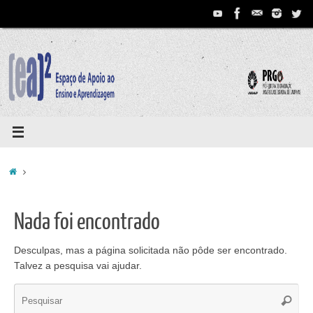
Pular
para
conteúdo
Home
Nada foi encontrado
Desculpas, mas a página solicitada não pôde ser encontrado.
Talvez a pesquisa vai ajudar.
Se
Pesqui
for: