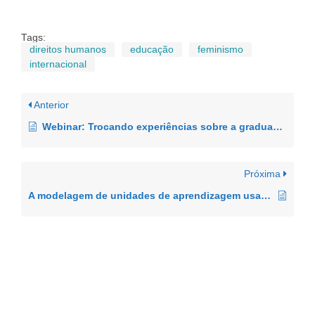
Tags:
direitos humanos
educação
feminismo
internacional
Anterior
Webinar: Trocando experiências sobre a graduação da Unicamp e Uminho em tempos de Covid-19
Próxima
A modelagem de unidades de aprendizagem usando recursos de Ambientes Virtuais