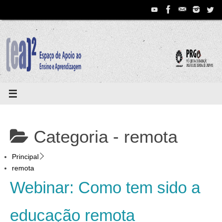
Pular
para
conteúdo
Categoria -
remota
Principal
remota
Webinar: Como tem sido a
educação remota