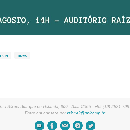
ncia
ndes
Rua Sérgio Buarque de Holanda, 800 - Sala CB55 - +55 (19) 3521-799
Entre em contato
por
infoea2@unicamp.br