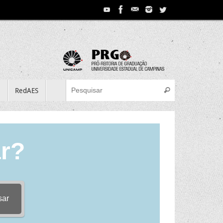
Search for:
e
RedAES
Pesquisar
r?
sar