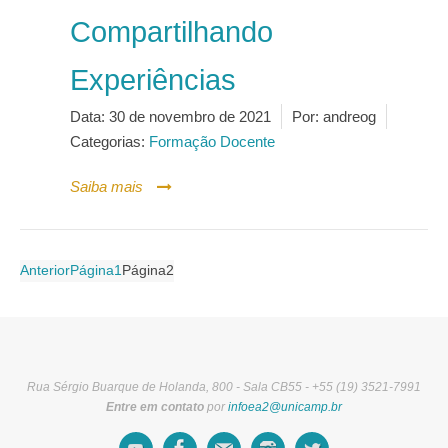
Compartilhando
Experiências
Data:
30 de novembro de 2021
Por:
andreog
Categorias:
Formação Docente
Saiba mais
Paginação
Anterior
Página
1
Página
2
de
posts
Rua Sérgio Buarque de Holanda, 800 - Sala CB55 - +55 (19) 3521-7991
Entre em contato
por
infoea2@unicamp.br