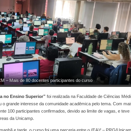
 – Mais de 80 docentes participantes do curso
va no Ensino Superior”
foi realizada na Faculdade de Ciências Méd
u o grande interesse da comunidade acadêmica pelo tema. Com mai
te 100 participantes confirmados, devido ao limite de vagas, e teve
áreas da Unicamp.
e manhã e tarde, o curso foi uma parceria entre o (EA)² – PRG/Unica