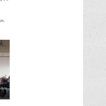
ion
,
ílvio