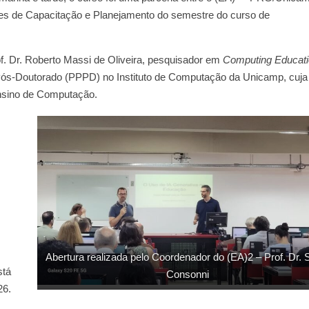
s de Capacitação e Planejamento do semestre do curso de
rof. Dr. Roberto Massi de Oliveira, pesquisador em
Computing Educat
ós-Doutorado (PPPD) no Instituto de Computação da Unicamp, cuja
ensino de Computação.
s
Abertura realizada pelo Coordenador do (EA)2 – Prof. Dr. S
stá
Consonni
26.