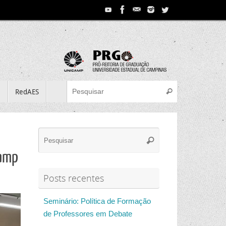
Search for:
e
RedAES
Pesquisar
Search
Pesquisar
for:
camp
Posts recentes
Seminário: Política de Formação
de Professores em Debate