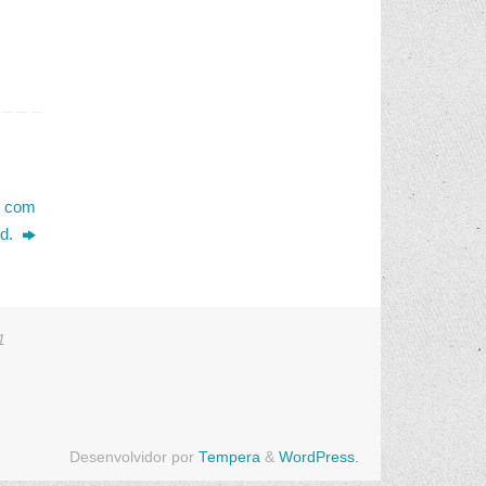
s com
Ed.
1
Desenvolvidor por
Tempera
&
WordPress.