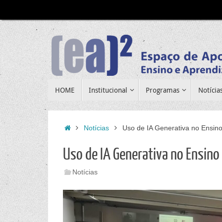
Pular
para
conteúdo
Pular
HOME
Institucional
Programas
Notícia
para
conteúdo
Home
Notícias
Uso de IA Generativa no Ensino
Uso de IA Generativa no Ensino
Notícias