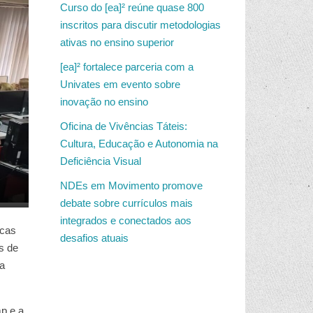
Curso do [ea]² reúne quase 800
inscritos para discutir metodologias
ativas no ensino superior
[ea]² fortalece parceria com a
Univates em evento sobre
inovação no ensino
Oficina de Vivências Táteis:
Cultura, Educação e Autonomia na
Deficiência Visual
NDEs em Movimento promove
debate sobre currículos mais
integrados e conectados aos
icas
desafios atuais
s de
 a
mp e a