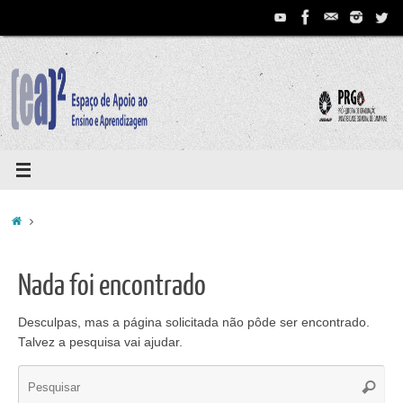
Pular
para
conteúdo
Home
Nada foi encontrado
Desculpas, mas a página solicitada não pôde ser encontrado.
Talvez a pesquisa vai ajudar.
Se
Pesqui
for: