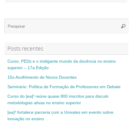
Se
Pesqui
for
Posts recentes
Curso: PEDs e o instigante mundo da docência no ensino
superior – 17a Edição
15o Acolhimento de Novos Docentes
Seminário: Política de Formação de Professores em Debate
Curso do [ea]² reúne quase 800 inscritos para discutir
metodologias ativas no ensino superior
[ea]² fortalece parceria com a Univates em evento sobre
inovação no ensino