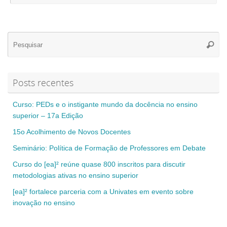
Se
Pesqui
for
Posts recentes
Curso: PEDs e o instigante mundo da docência no ensino
superior – 17a Edição
15o Acolhimento de Novos Docentes
Seminário: Política de Formação de Professores em Debate
Curso do [ea]² reúne quase 800 inscritos para discutir
metodologias ativas no ensino superior
[ea]² fortalece parceria com a Univates em evento sobre
inovação no ensino