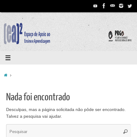
Pular
para
conteúdo
Home
Nada foi encontrado
Desculpas, mas a página solicitada não pôde ser encontrado.
Talvez a pesquisa vai ajudar.
Se
Pesqui
for: