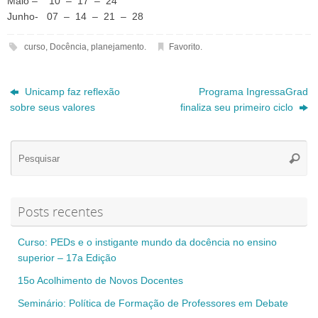
Maio – 10 – 17 – 24
Junho- 07 – 14 – 21 – 28
curso
,
Docência
,
planejamento
.
Favorito
.
Unicamp faz reflexão
Programa IngressaGrad
sobre seus valores
finaliza seu primeiro ciclo
Se
Pesqui
for
Posts recentes
Curso: PEDs e o instigante mundo da docência no ensino
superior – 17a Edição
15o Acolhimento de Novos Docentes
Seminário: Política de Formação de Professores em Debate