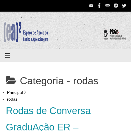
Pular
para
conteúdo
Categoria -
rodas
Principal
rodas
Rodas de Conversa
GraduAção ER –