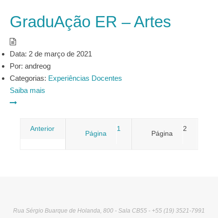
GraduAção ER – Artes
Data:
2 de março de 2021
Por:
andreog
Categorias:
Experiências Docentes
Saiba mais
Paginação
Anterior
1
2
Página
Página
de
posts
Rua Sérgio Buarque de Holanda, 800 - Sala CB55 - +55 (19) 3521-7991