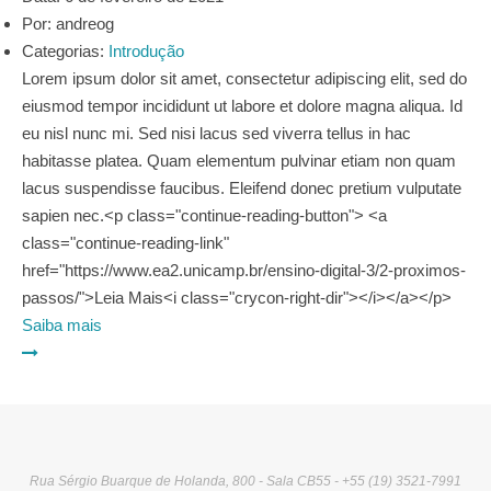
Por:
andreog
Categorias:
Introdução
Lorem ipsum dolor sit amet, consectetur adipiscing elit, sed do
eiusmod tempor incididunt ut labore et dolore magna aliqua. Id
eu nisl nunc mi. Sed nisi lacus sed viverra tellus in hac
habitasse platea. Quam elementum pulvinar etiam non quam
lacus suspendisse faucibus. Eleifend donec pretium vulputate
sapien nec.<p class="continue-reading-button"> <a
class="continue-reading-link"
href="https://www.ea2.unicamp.br/ensino-digital-3/2-proximos-
passos/">Leia Mais<i class="crycon-right-dir"></i></a></p>
Saiba mais
Rua Sérgio Buarque de Holanda, 800 - Sala CB55 - +55 (19) 3521-7991