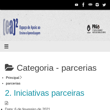
Pular
para
conteúdo
Categoria -
parcerias
Principal
parcerias
2. Iniciativas parceiras
Data:
6 de fevereiro de 2021