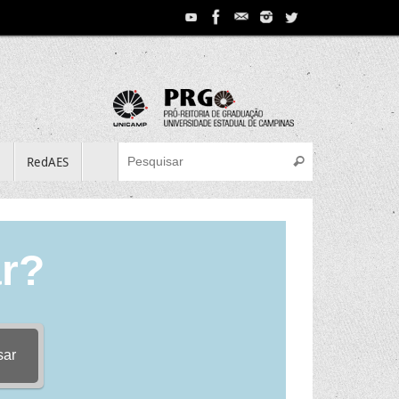
Search for:
e
RedAES
Pesquisar
r?
sar