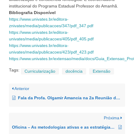
institucional do Programa Estadual Professor do Amanhã.
Bibliografia Disponível
https://www.univates.br/editora-
znivates/media/publicacoes/347/pdf_347.pdf
https://www.univates.br/editora-
univates/media/publicacoes/405/pdf_405.pdf
https://www.univates.br/editora-
univates/media/publicacoes/423/pdf_423.pdf
https://www.univates.br/extensao/media/docs/Guia_Extensao_Pr
Tags:
Curricularização
docência
Extensão
Anterior
Fala da Profa. Olgamir Amancia na 2a Reunião da Comissão Central de Extensão
Próxima
Oficina – As metodologias ativas e as estratégias de ensino como aliadas na curricularização da extensão