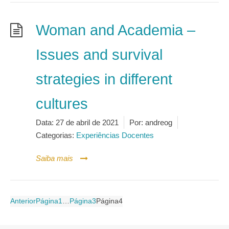
Woman and Academia –
Issues and survival
strategies in different
cultures
Data:
27 de abril de 2021
Por:
andreog
Categorias:
Experiências Docentes
Saiba mais
Paginação
Anterior
Página
1
…
Página
3
Página
4
de
posts