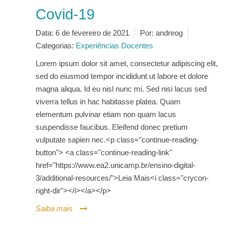
Covid-19
Data:
6 de fevereiro de 2021
Por:
andreog
Categorias:
Experiências Docentes
Lorem ipsum dolor sit amet, consectetur adipiscing elit,
sed do eiusmod tempor incididunt ut labore et dolore
magna aliqua. Id eu nisl nunc mi. Sed nisi lacus sed
viverra tellus in hac habitasse platea. Quam
elementum pulvinar etiam non quam lacus
suspendisse faucibus. Eleifend donec pretium
vulputate sapien nec.<p class="continue-reading-
button"> <a class="continue-reading-link"
href="https://www.ea2.unicamp.br/ensino-digital-
3/additional-resources/">Leia Mais<i class="crycon-
right-dir"></i></a></p>
Saiba mais